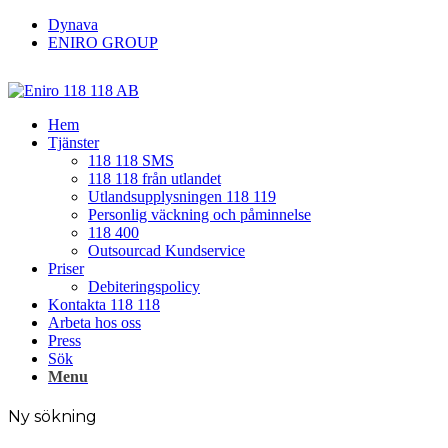
Dynava
ENIRO GROUP
Hem
Tjänster
118 118 SMS
118 118 från utlandet
Utlandsupplysningen 118 119
Personlig väckning och påminnelse
118 400
Outsourcad Kundservice
Priser
Debiteringspolicy
Kontakta 118 118
Arbeta hos oss
Press
Sök
Menu
Ny sökning